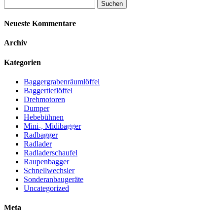
Suchen
nach:
Neueste Kommentare
Archiv
Kategorien
Baggergrabenräumlöffel
Baggertieflöffel
Drehmotoren
Dumper
Hebebühnen
Mini-, Midibagger
Radbagger
Radlader
Radladerschaufel
Raupenbagger
Schnellwechsler
Sonderanbaugeräte
Uncategorized
Meta