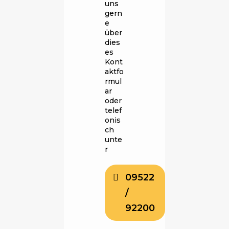
uns
gern
e
über
dies
es
Kont
aktfo
rmul
ar
oder
telef
onis
ch
unte
r
09522
/
92200