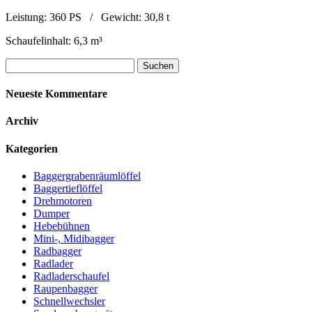
Leistung: 360 PS / Gewicht: 30,8 t
Schaufelinhalt: 6,3 m³
Suchen
nach:
Neueste Kommentare
Archiv
Kategorien
Baggergrabenräumlöffel
Baggertieflöffel
Drehmotoren
Dumper
Hebebühnen
Mini-, Midibagger
Radbagger
Radlader
Radladerschaufel
Raupenbagger
Schnellwechsler